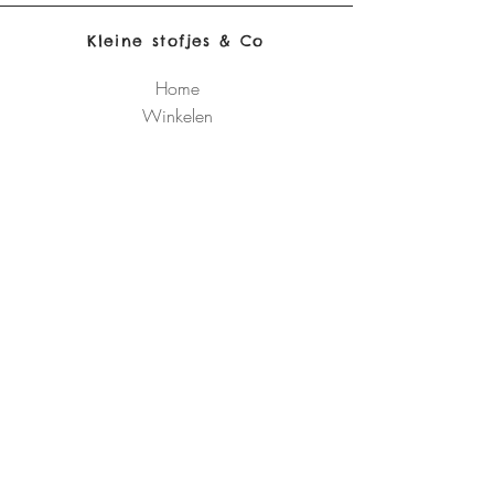
Kleine stofjes & Co
Home
Winkelen
Ons verhaal
Contact
Verzending & retour
Algemene
voorwaarden
Schrijf je in 
op de 
nieuwsbrief