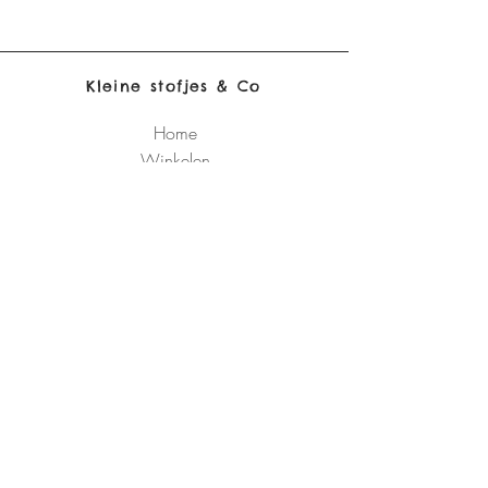
Kleine stofjes & Co
Home
Winkelen
Ons verhaal
Contact
Verzending & retour
Algemene
voorwaarden
Schrijf je in 
op de 