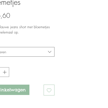
emetjes
Prijs
6,60
tblauwe jeans short met bloemetjes 
e helemaal op.
*
eren
*
winkelwagen