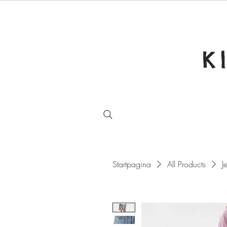
K
Startpagina
All Products
J