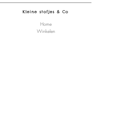
Kleine stofjes & Co
Home
Winkelen
Ons verhaal
Contact
Verzending & retour
Algemene
voorwaarden
Schrijf je in 
op de 
nieuwsbrief