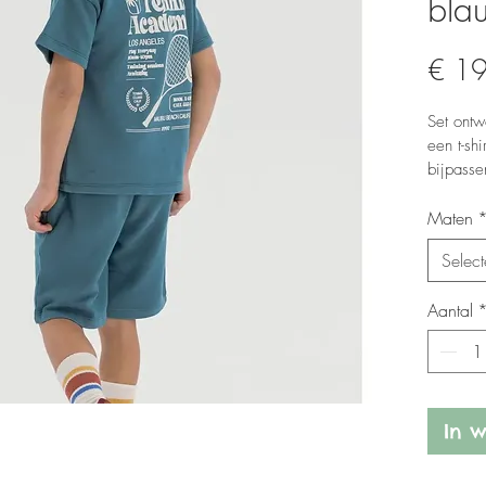
bla
€ 1
Set ontw
een t-sh
bijpasse
weer.
Maten
Select
Aantal
In 