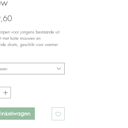
uw
Prijs
9,60
orpen voor jongens bestaande uit 
irt met korte mouwen en 
nde shorts, geschikt voor warmer 
*
eren
*
winkelwagen