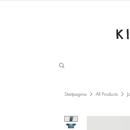
K
Startpagina
All Products
J