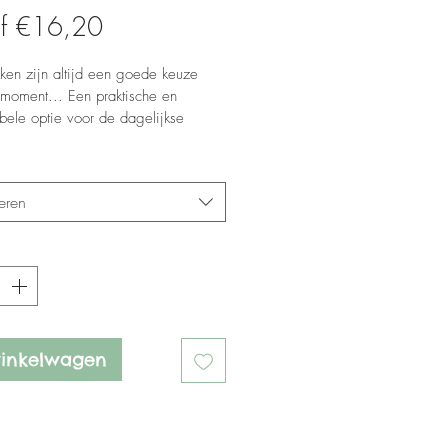
Verkoopprijs
af
€16,20
kken zijn altijd een goede keuze 
 moment... Een praktische en 
bele optie voor de dagelijkse 
 Combineer het en creëer de meest 
che looks!
*
eren
in Portugal
*
winkelwagen