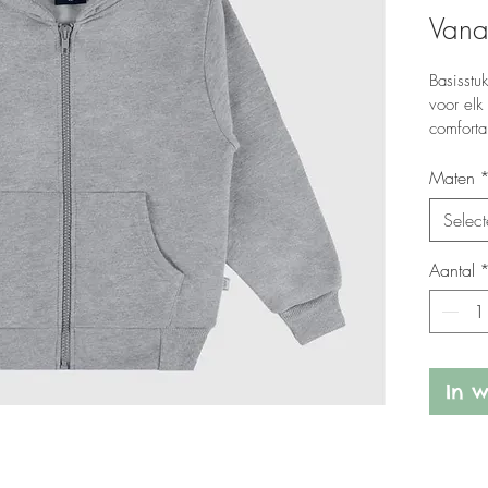
Van
Basisstu
voor elk
comforta
routine.
fantastis
Maten
Select
Gemaakt 
Aantal
In 