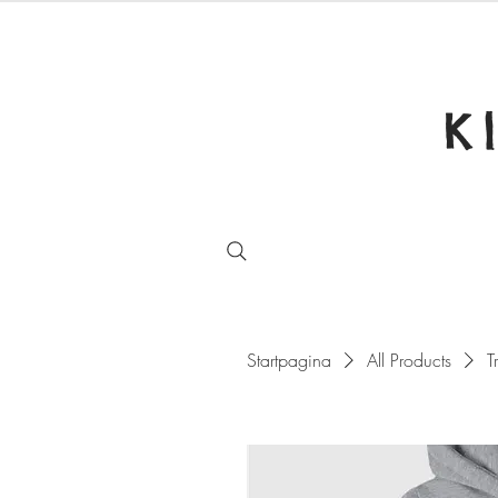
K
Startpagina
All Products
T