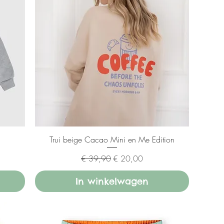
Trui beige Cacao Mini en Me Edition
Normale prijs
Verkoopprijs
€ 39,90
€ 20,00
In winkelwagen