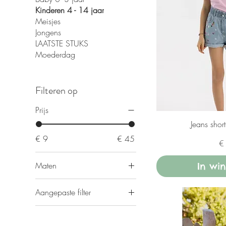
Kinderen 4 - 14 jaar
Meisjes
Jongens
LAATSTE STUKS
Moederdag
Filteren op
Prijs
Jeans shor
€ 9
€ 45
Pr
€
Maten
In wi
10 jaar
Aangepaste filter
104-110
Baby 0- 3 jaar
110-116
Home carrousel
116-122