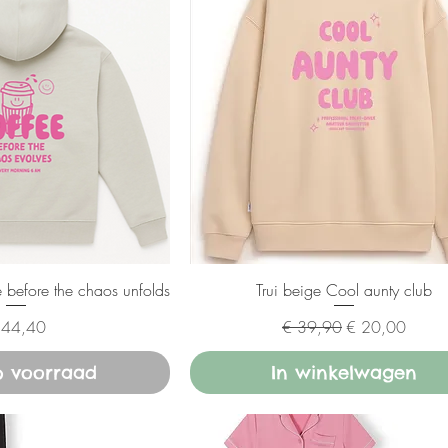
ee before the chaos unfolds
Trui beige Cool aunty club
ijs
Normale prijs
Verkoopprijs
 44,40
€ 39,90
€ 20,00
p voorraad
In winkelwagen