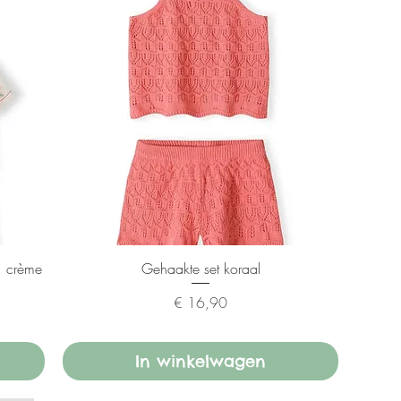
, crème
Gehaakte set koraal
Prijs
€ 16,90
In winkelwagen