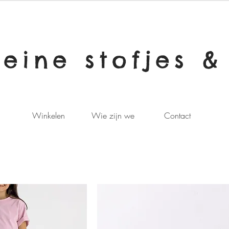
leine stofjes &
Winkelen
Wie zijn we
Contact