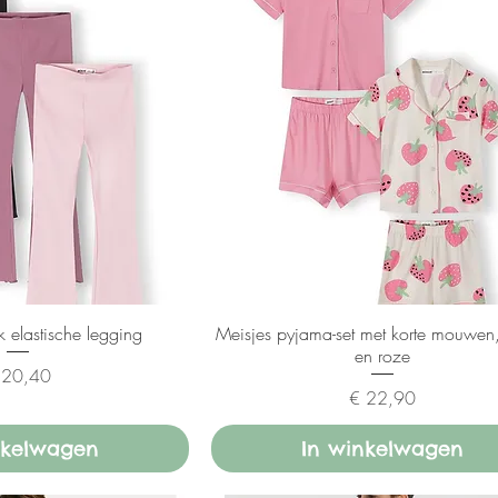
 elastische legging
Meisjes pyjama-set met korte mouwen
en roze
ijs
 20,40
Prijs
€ 22,90
nkelwagen
In winkelwagen