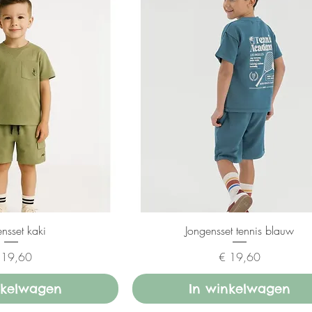
nsset kaki
Jongensset tennis blauw
ijs
Prijs
 19,60
€ 19,60
nkelwagen
In winkelwagen