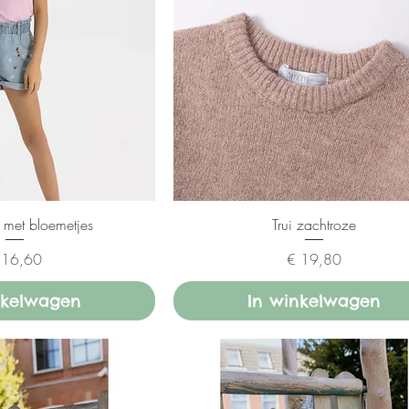
t met bloemetjes
Trui zachtroze
ijs
Prijs
 16,60
€ 19,80
nkelwagen
In winkelwagen