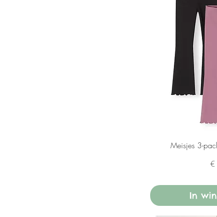
Meisjes 3-pack
Pr
€
In wi